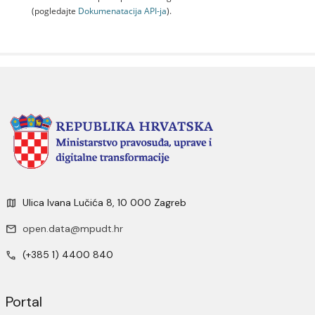
(pogledajte
Dokumenаtаcijа API-jа
).