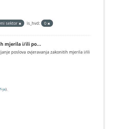
vni sektor
is_hvd:
0
mjerila i/ili po...
anje poslova ovjeravanja zakonitih mjerila i/ili
I-jа
).