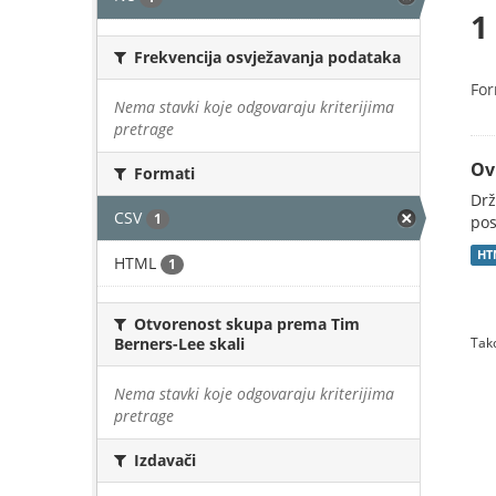
1
Frekvencija osvježavanja podataka
For
Nema stavki koje odgovaraju kriterijima
pretrage
Ov
Formati
Drž
CSV
1
pos
HT
HTML
1
Otvorenost skupa prema Tim
Berners-Lee skali
Tako
Nema stavki koje odgovaraju kriterijima
pretrage
Izdavači