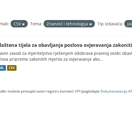
mati:
CSV
Tema:
Znanost i tehnologija
Tip Izdavača:
Ja
laštena tijela za obavljanje poslova ovjeravanja zakonitih 
avni zavod za mjeriteljstvo rješenjem odobrava pravnoj osobi obavlj
lova pripreme zakonitih mjerila za ovjeravanje ako...
ML
CSV
đer možete pristupiti ovom registru koristeći
API
(pogledajte
Dokumenаtаcijа AP