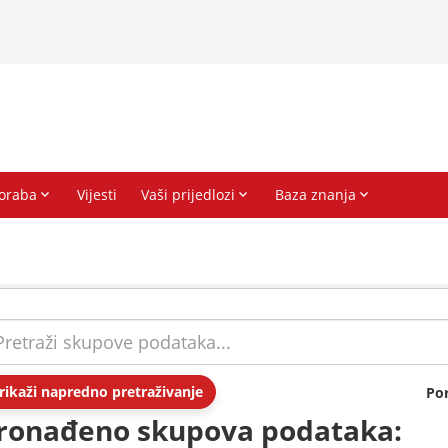
rikaži napredno pretraživanje
Po
ronađeno skupova podataka: