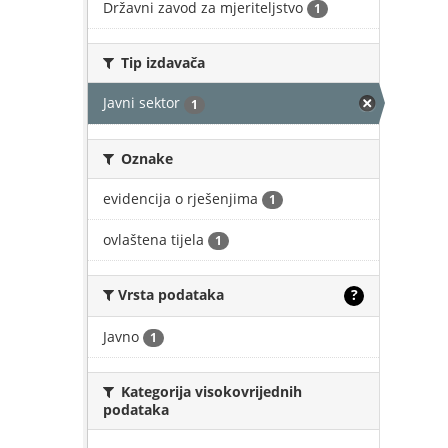
Državni zavod za mjeriteljstvo
1
Tip izdavača
Javni sektor
1
Oznake
evidencija o rješenjima
1
ovlaštena tijela
1
Vrsta podataka
?
Javno
1
Kategorija visokovrijednih
podataka