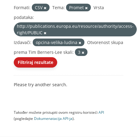
Formati:
CSV
Tema:
Promet
Vrsta
podataka:
http://publications.europa.eu/resource/authority/access-
right/PUBLIC
Izdavači:
opcina-velika-ludina
Otvorenost skupa
prema Tim Berners-Lee skali:
3
Filtriraj rezultate
Please try another search.
Također možete pristupiti ovom registru koristeći
API
(pogledajte
Dokumenаtаcijа API-jа
).