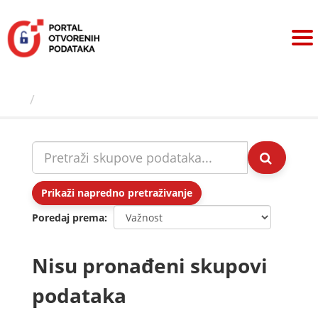
Preskoči
na
sadržaj
Skupovi podаtаkа
Prikaži napredno pretraživanje
Poredaj prema
Nisu pronađeni skupovi
podataka