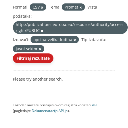
Formati:
CSV
Tema:
Promet
Vrsta
podataka:
http://publications.europa.eu/resource/authority/access-
right/PUBLIC
Izdavači:
opcina-velika-ludina
Tip Izdavača:
Javni sektor
Filtriraj rezultate
Please try another search.
Također možete pristupiti ovom registru koristeći
API
(pogledajte
Dokumenаtаcijа API-jа
).