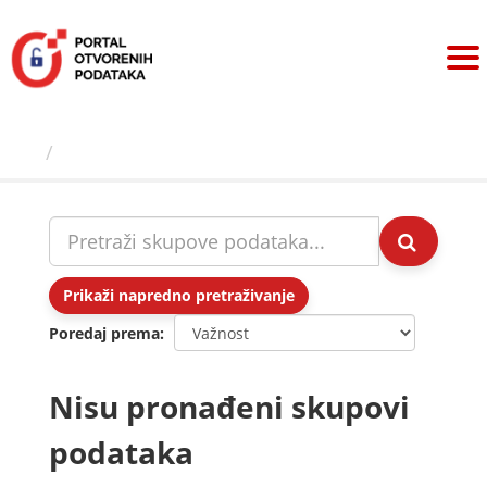
Preskoči
na
sadržaj
Skupovi podаtаkа
Prikaži napredno pretraživanje
Poredaj prema
Nisu pronađeni skupovi
podataka