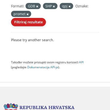
Formati:
GDB
SHP
qpj
Oznake:
promet
Filtriraj rezultate
Please try another search.
Također možete pristupiti ovom registru koristeći
API
(pogledajte
Dokumenаtаcijа API-jа
).