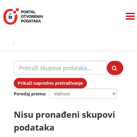
Preskoči
na
sadržaj
Skupovi podаtаkа
Prikaži napredno pretraživanje
Poredaj prema
Nisu pronađeni skupovi
podataka