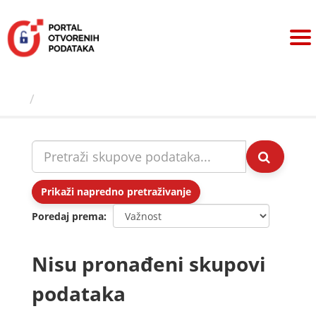
Preskoči
na
sadržaj
Skupovi podаtаkа
Prikaži napredno pretraživanje
Poredaj prema
Nisu pronađeni skupovi
podataka