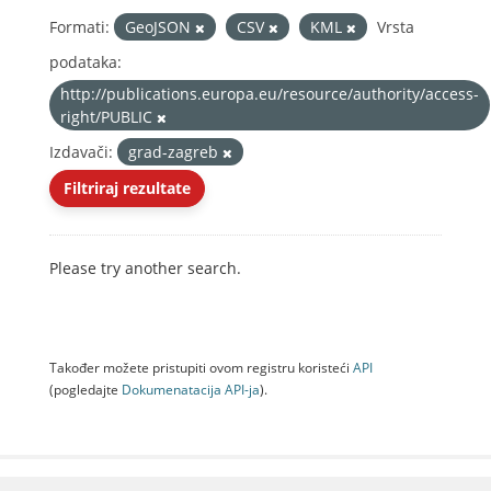
Formati:
GeoJSON
CSV
KML
Vrsta
podataka:
http://publications.europa.eu/resource/authority/access-
right/PUBLIC
Izdavači:
grad-zagreb
Filtriraj rezultate
Please try another search.
Također možete pristupiti ovom registru koristeći
API
(pogledajte
Dokumenаtаcijа API-jа
).