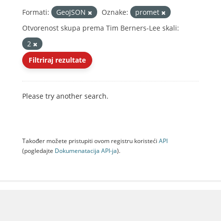
Formati:
GeoJSON
Oznake:
promet
Otvorenost skupa prema Tim Berners-Lee skali:
2
Filtriraj rezultate
Please try another search.
Također možete pristupiti ovom registru koristeći
API
(pogledajte
Dokumenаtаcijа API-jа
).