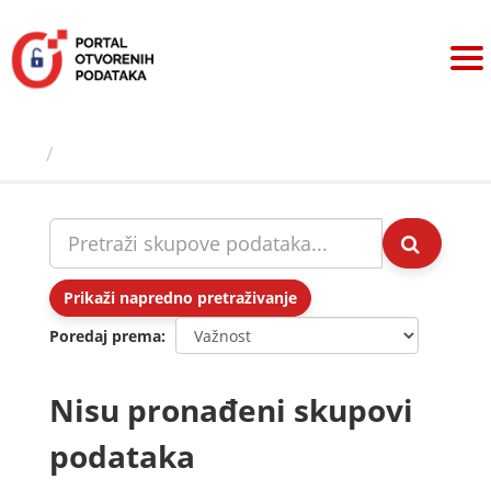
Preskoči
na
sadržaj
Skupovi podаtаkа
Prikaži napredno pretraživanje
Poredaj prema
Nisu pronađeni skupovi
podataka