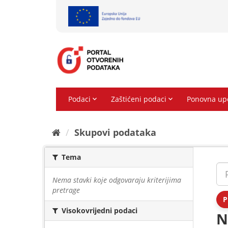
Preskoči
na
sadržaj
Skupovi podаtаkа
Tema
Nema stavki koje odgovaraju kriterijima
pretrage
P
Visokovrijedni podaci
N