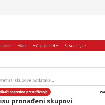
rikaži napredno pretraživanje
Po
isu pronađeni skupovi