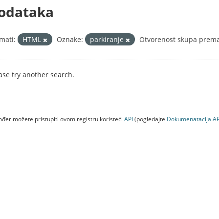
odataka
mati:
HTML
Oznake:
parkiranje
Otvorenost skupa prema 
ase try another search.
đer možete pristupiti ovom registru koristeći
API
(pogledajte
Dokumenаtаcijа AP