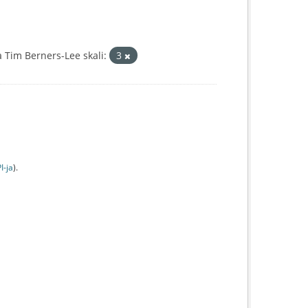
Tim Berners-Lee skali:
3
I-jа
).