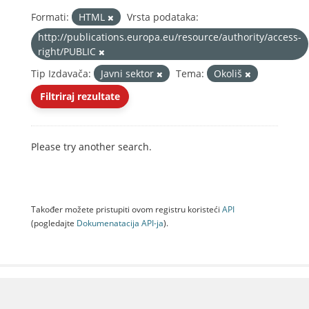
Formati:
HTML
Vrsta podataka:
http://publications.europa.eu/resource/authority/access-
right/PUBLIC
Tip Izdavača:
Javni sektor
Tema:
Okoliš
Filtriraj rezultate
Please try another search.
Također možete pristupiti ovom registru koristeći
API
(pogledajte
Dokumenаtаcijа API-jа
).