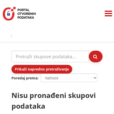
Preskoči
na
sadržaj
Skupovi podаtаkа
Prikaži napredno pretraživanje
Poredaj prema
Nisu pronađeni skupovi
podataka