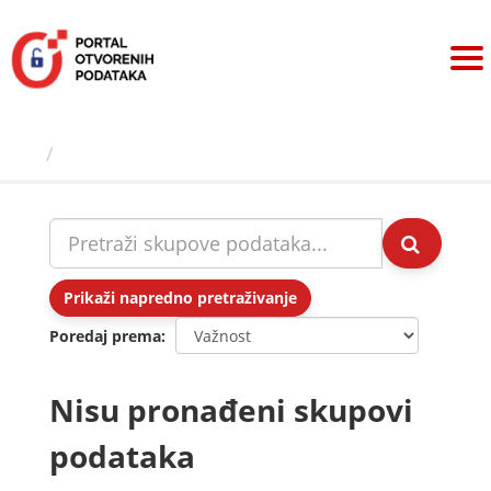
Preskoči
na
sadržaj
Skupovi podаtаkа
Prikaži napredno pretraživanje
Poredaj prema
Nisu pronađeni skupovi
podataka