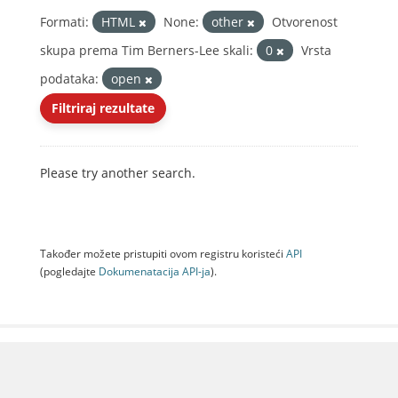
Formati:
HTML
None:
other
Otvorenost
skupa prema Tim Berners-Lee skali:
0
Vrsta
podataka:
open
Filtriraj rezultate
Please try another search.
Također možete pristupiti ovom registru koristeći
API
(pogledajte
Dokumenаtаcijа API-jа
).