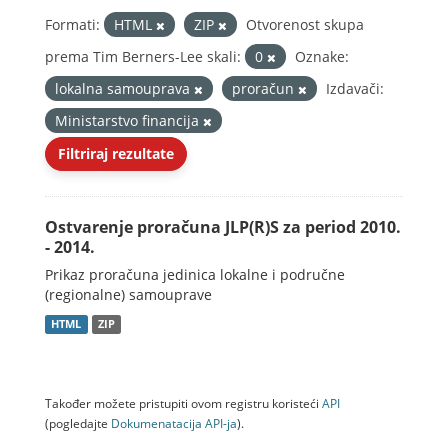
Formati:
HTML
ZIP
Otvorenost skupa
prema Tim Berners-Lee skali:
0
Oznake:
lokalna samouprava
proračun
Izdavači:
Ministarstvo financija
Filtriraj rezultate
Ostvarenje proračuna JLP(R)S za period 2010.
- 2014.
Prikaz proračuna jedinica lokalne i područne
(regionalne) samouprave
HTML
ZIP
Također možete pristupiti ovom registru koristeći
API
(pogledajte
Dokumenаtаcijа API-jа
).