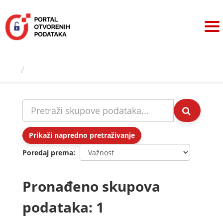
Preskoči
na
sadržaj
Skupovi podаtаkа
Prikaži napredno pretraživanje
Poredaj prema
Pronađeno skupova
podataka: 1