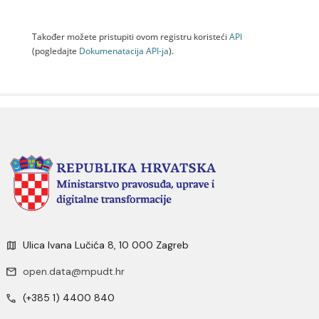
Također možete pristupiti ovom registru koristeći
API
(pogledajte
Dokumenаtаcijа API-jа
).