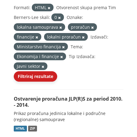
Formati:
HTML
Otvorenost skupa prema Tim
Berners-Lee skali:
0
Oznake:
lokalna samouprava
proračun
financije
lokalni proračun
Izdavači:
Ministarstvo financija
Tema:
Ekonomija i financije
Tip Izdavača:
Javni sektor
Filtriraj rezultate
Ostvarenje proračuna JLP(R)S za period 2010.
- 2014.
Prikaz proračuna jedinica lokalne i područne
(regionalne) samouprave
HTML
ZIP