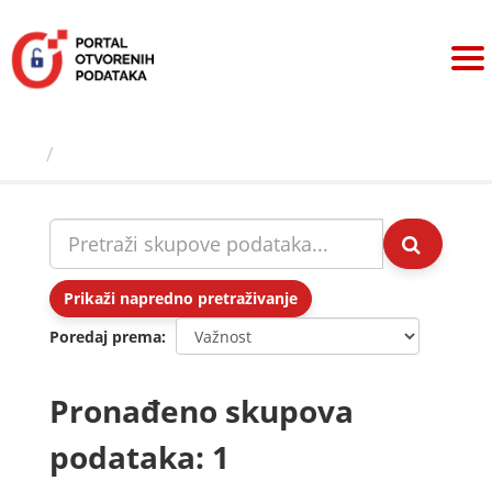
Preskoči
na
sadržaj
Skupovi podаtаkа
Prikaži napredno pretraživanje
Poredaj prema
Pronađeno skupova
podataka: 1