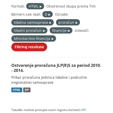
Formati:
HTML
Otvorenost skupa prema Tim
Berners-Lee skali:
0
Oznake:
lokalna samouprava
proračun
lokalni proračun
financije
Izdavači:
Ministarstvo financija
Filtriraj rezultate
Ostvarenje proračuna JLP(R)S za period 2010.
- 2014.
Prikaz proračuna jedinica lokalne i područne
(regionalne) samouprave
HTML
ZIP
Također možete pristupiti ovom registru koristeći
API