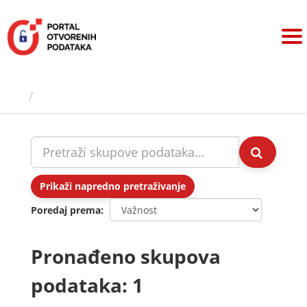
Preskoči
na
sadržaj
Skupovi podаtаkа
Prikaži napredno pretraživanje
Poredaj prema
Pronađeno skupova
podataka: 1