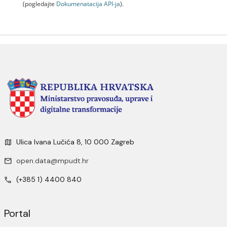
(pogledajte
Dokumenаtаcijа API-jа
).