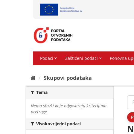
Preskoči
na
sadržaj
Skupovi podаtаkа
Tema
Nema stavki koje odgovaraju kriterijima
pretrage
P
Visokovrijedni podaci
N