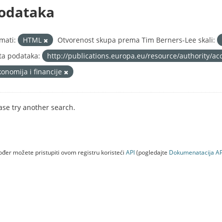
odataka
mati:
HTML
Otvorenost skupa prema Tim Berners-Lee skali:
ta podataka:
http://publications.europa.eu/resource/authority/ac
konomija i financije
ase try another search.
đer možete pristupiti ovom registru koristeći
API
(pogledajte
Dokumenаtаcijа AP