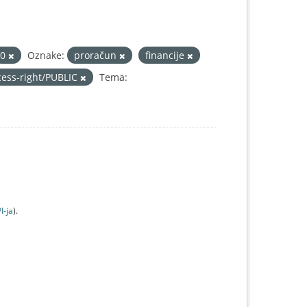
0
Oznake:
proračun
financije
cess-right/PUBLIC
Tema:
I-jа
).