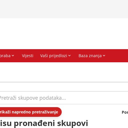
rikaži napredno pretraživanje
Po
isu pronađeni skupovi