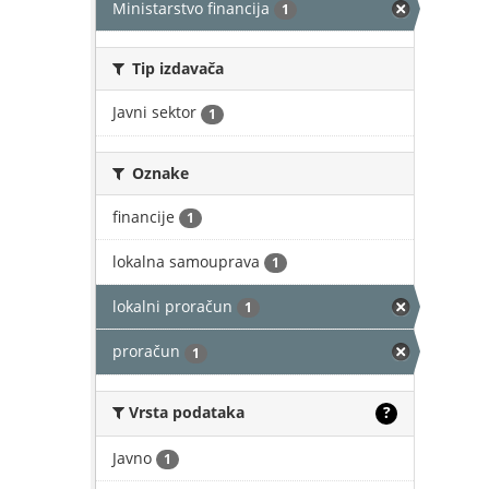
Ministarstvo financija
1
Tip izdavača
Javni sektor
1
Oznake
financije
1
lokalna samouprava
1
lokalni proračun
1
proračun
1
Vrsta podataka
?
Javno
1