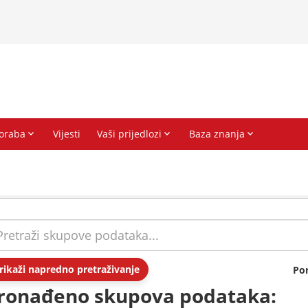
rikaži napredno pretraživanje
Po
ronađeno skupova podataka: