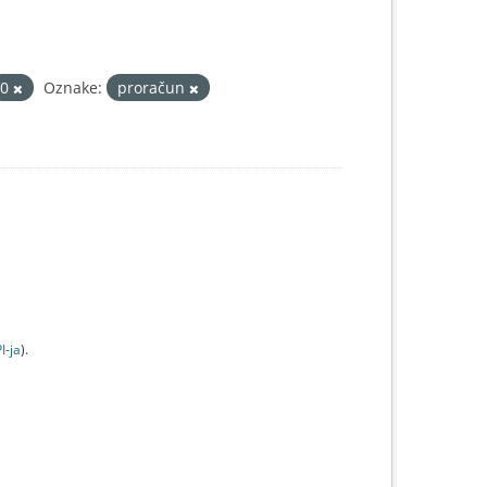
0
Oznake:
proračun
I-jа
).