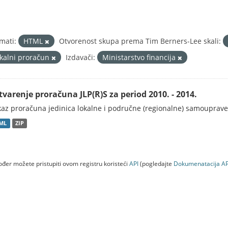
mati:
HTML
Otvorenost skupa prema Tim Berners-Lee skali:
okalni proračun
Izdavači:
Ministarstvo financija
tvarenje proračuna JLP(R)S za period 2010. - 2014.
kaz proračuna jedinica lokalne i područne (regionalne) samouprave
ML
ZIP
đer možete pristupiti ovom registru koristeći
API
(pogledajte
Dokumenаtаcijа AP