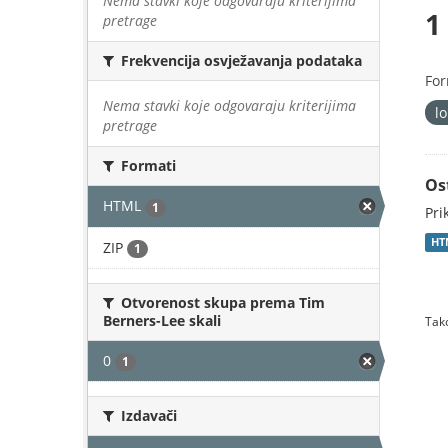
Nema stavki koje odgovaraju kriterijima
1
pretrage
Frekvencija osvježavanja podataka
For
Nema stavki koje odgovaraju kriterijima
l
pretrage
Formati
Os
HTML
1
Pri
HT
ZIP
1
Otvorenost skupa prema Tim
Berners-Lee skali
Tako
0
1
Izdavači