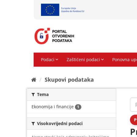
Preskoči
na
sadržaj
Skupovi podаtаkа
Tema
Ekonomija i financije
1
P
Visokovrijedni podaci
P