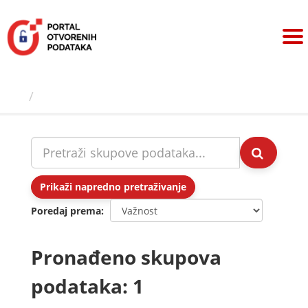
Preskoči
na
sadržaj
Skupovi podаtаkа
Prikaži napredno pretraživanje
Poredaj prema
Pronađeno skupova
podataka: 1