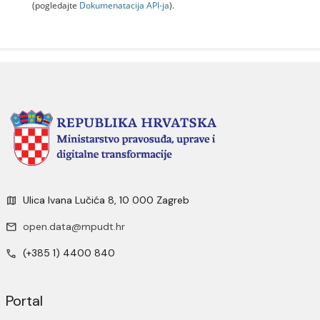
(pogledajte
Dokumenаtаcijа API-jа
).