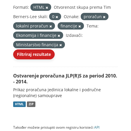
Formati:
HTML
Otvorenost skupa prema Tim
Berners-Lee skali:
0
Oznake:
proračun
lokalni proračun
financije
Tema:
Ekonomija i financije
Izdavači:
Ministarstvo financija
Filtriraj rezultate
Ostvarenje proračuna JLP(R)S za period 2010.
- 2014.
Prikaz proračuna jedinica lokalne i područne
(regionalne) samouprave
HTML
ZIP
Također možete pristupiti ovom registru koristeći
API