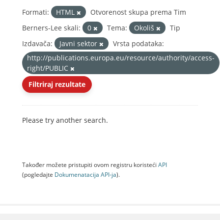
Formati:
HTML
Otvorenost skupa prema Tim
Berners-Lee skali:
0
Tema:
Okoliš
Tip
Izdavača:
Javni sektor
Vrsta podataka:
http://publications.europa.eu/resource/authority/access-
right/PUBLIC
Filtriraj rezultate
Please try another search.
Također možete pristupiti ovom registru koristeći
API
(pogledajte
Dokumenаtаcijа API-jа
).