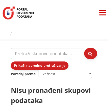
Preskoči
na
sadržaj
Skupovi podаtаkа
Prikaži napredno pretraživanje
Poredaj prema
Nisu pronađeni skupovi
podataka