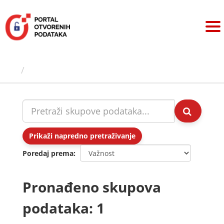
Preskoči
na
sadržaj
Skupovi podаtаkа
Prikaži napredno pretraživanje
Poredaj prema
Pronađeno skupova
podataka: 1