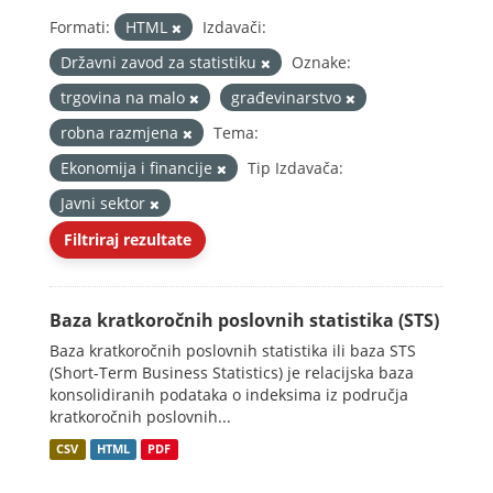
Formati:
HTML
Izdavači:
Državni zavod za statistiku
Oznake:
trgovina na malo
građevinarstvo
robna razmjena
Tema:
Ekonomija i financije
Tip Izdavača:
Javni sektor
Filtriraj rezultate
Baza kratkoročnih poslovnih statistika (STS)
Baza kratkoročnih poslovnih statistika ili baza STS
(Short-Term Business Statistics) je relacijska baza
konsolidiranih podataka o indeksima iz područja
kratkoročnih poslovnih...
CSV
HTML
PDF