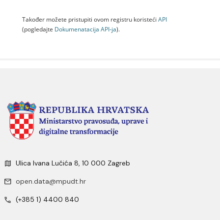
Također možete pristupiti ovom registru koristeći
API
(pogledajte
Dokumenаtаcijа API-jа
).