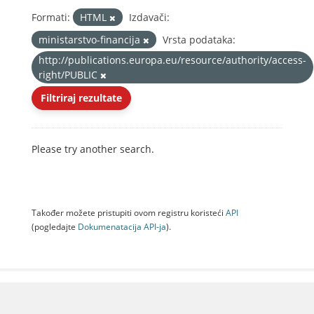
Formati:
HTML
Izdavači:
ministarstvo-financija
Vrsta podataka:
http://publications.europa.eu/resource/authority/access-
right/PUBLIC
Filtriraj rezultate
Please try another search.
Također možete pristupiti ovom registru koristeći
API
(pogledajte
Dokumenаtаcijа API-jа
).