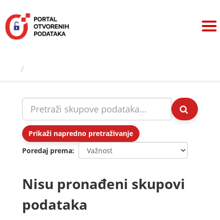
Preskoči
na
sadržaj
Skupovi podаtаkа
Prikaži napredno pretraživanje
Poredaj prema
Nisu pronađeni skupovi
podataka