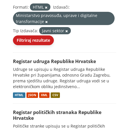
Formati:
HTML
Izdavači:
Ministarstvo pravosuđa, uprave i digitalne
transformacije
Tip Izdavača:
Javni sektor
Filtriraj rezultate
Registar udruga Republike Hrvatske
Udruge se upisuju u Registar udruga Republike
Hrvatske pri županijama, odnosno Gradu Zagrebu,
prema sjedištu udruge. Registar udruga vodi se u
elektroničkom obliku jedinstveno...
HTML
JSON
XML
CSV
Registar političkih stranaka Republike
Hrvatske
Političke stranke upisuju se u Registar političkih