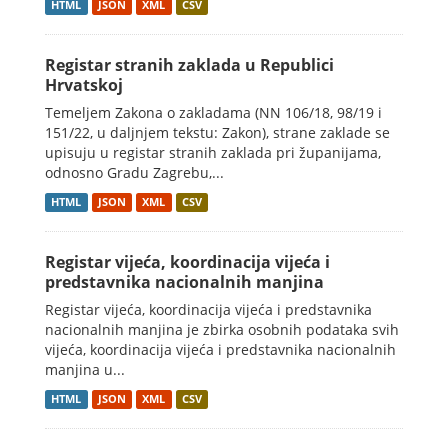
HTML
JSON
XML
CSV
Registar stranih zaklada u Republici
Hrvatskoj
Temeljem Zakona o zakladama (NN 106/18, 98/19 i
151/22, u daljnjem tekstu: Zakon), strane zaklade se
upisuju u registar stranih zaklada pri županijama,
odnosno Gradu Zagrebu,...
HTML
JSON
XML
CSV
Registar vijeća, koordinacija vijeća i
predstavnika nacionalnih manjina
Registar vijeća, koordinacija vijeća i predstavnika
nacionalnih manjina je zbirka osobnih podataka svih
vijeća, koordinacija vijeća i predstavnika nacionalnih
manjina u...
HTML
JSON
XML
CSV