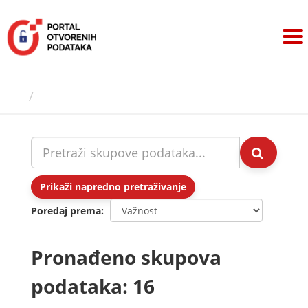
Preskoči
na
sadržaj
Skupovi podаtаkа
Prikaži napredno pretraživanje
Poredaj prema
Pronađeno skupova
podataka: 16