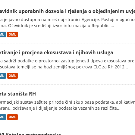
evidnik uporabnih dozvola i rješenja o objedinjenim uvje
a je javno dostupna na mrežnoj stranici Agencije. Postoji mogućnost 
ina. Očevidnik je središnji izvor informacija u Republici...
ML
XML
rtiranje i procjena ekosustava i njihovih usluga
a sadrži podatke o prostornoj zastupljenosti tipova ekosustava prem
sustava temelji se na bazi zemljišnog pokrova CLC za RH 2012...
ML
XML
rta staništa RH
ormacijski sustav zaštite prirode čini skup baza podataka, aplikativ
ranu, održavanje i dijeljenje podataka vezanih za različite...
ML
XML