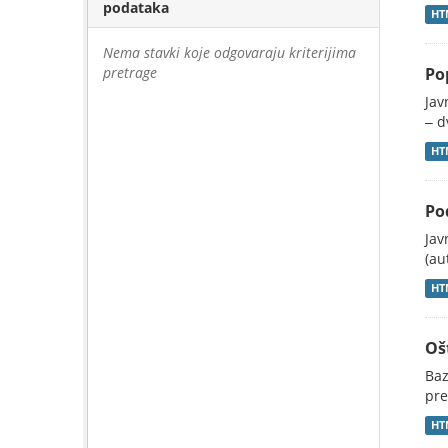
podataka
HT
Nema stavki koje odgovaraju kriterijima
pretrage
Po
Jav
‒ d
HT
Po
Jav
(au
HT
Oš
Baz
pre
HT