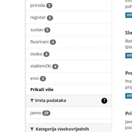
Inf
priroda
5
poh
HT
registar
5
sustav
5
Slo
Baz
fluorirani
4
(po
osoba
4
HT
staklenički
4
Pr
envi
3
Pre
pri
Prikaži više
HT
Vrsta podataka
?
Javno
Pri
29
Jav
pod
Kategorija visokovrijednih