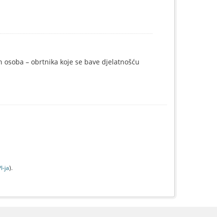
ih osoba – obrtnika koje se bave djelatnošću
I-jа
).