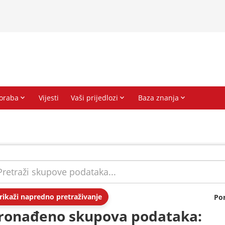
rikaži napredno pretraživanje
Po
ronađeno skupova podataka: