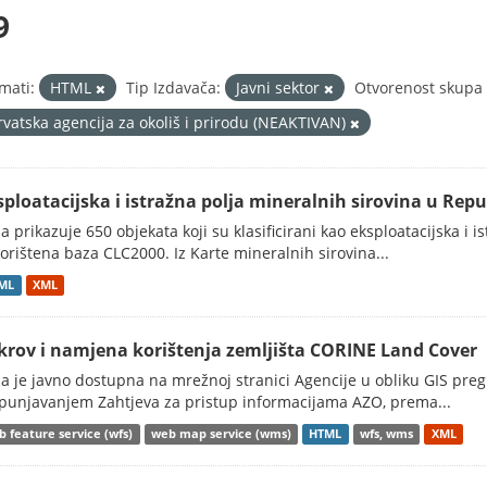
9
mati:
HTML
Tip Izdavača:
Javni sektor
Otvorenost skupa 
rvatska agencija za okoliš i prirodu (NEAKTIVAN)
sploatacijska i istražna polja mineralnih sirovina u Repu
a prikazuje 650 objekata koji su klasificirani kao eksploatacijska i 
korištena baza CLC2000. Iz Karte mineralnih sirovina...
ML
XML
krov i namjena korištenja zemljišta CORINE Land Cover
a je javno dostupna na mrežnoj stranici Agencije u obliku GIS preg
punjavanjem Zahtjeva za pristup informacijama AZO, prema...
 feature service (wfs)
web map service (wms)
HTML
wfs, wms
XML