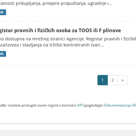
latnosti prikupljanja, provjere propuštanja, ugradnje i...
ML
istar pravnih i fizičkih osoba za TOOS ili F plinove
no dostupna na mrežnoj stranici Agencije. Registar pravnih i fizičk
za/izvoza i stavljanja na tržište kontroliranih tvari...
ML
1
2
»
đer možete pristupiti ovom registru koristeći
API
(pogledajte
Dokumenаtаcijа AP