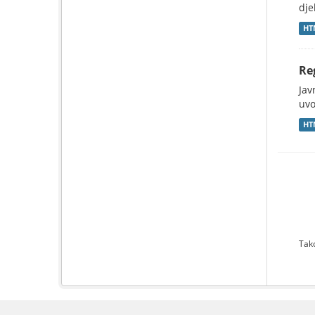
dje
HT
Reg
Jav
uvo
HT
Tako