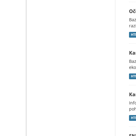
Oč
Baz
raz
HT
Ka
Baz
eko
HT
Ka
Inf
poh
HT