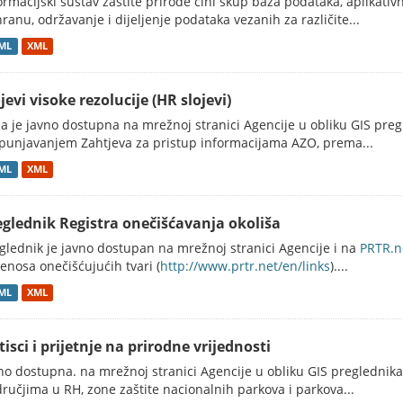
ormacijski sustav zaštite prirode čini skup baza podataka, aplikativ
ranu, održavanje i dijeljenje podataka vezanih za različite...
ML
XML
jevi visoke rezolucije (HR slojevi)
a je javno dostupna na mrežnoj stranici Agencije u obliku GIS preg
punjavanjem Zahtjeva za pristup informacijama AZO, prema...
ML
XML
eglednik Registra onečišćavanja okoliša
glednik je javno dostupan na mrežnoj stranici Agencije i na
PRTR.n
jenosa onečišćujućih tvari (
http://www.prtr.net/en/links
)....
ML
XML
tisci i prijetnje na prirodne vrijednosti
no dostupna. na mrežnoj stranici Agencije u obliku GIS preglednika
ručjima u RH, zone zaštite nacionalnih parkova i parkova...