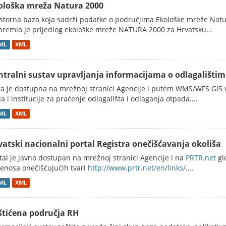
ološka mreža Natura 2000
storna baza koja sadrži podatke o područjima Ekološke mreže Natur
premio je prijedlog ekološke mreže NATURA 2000 za Hrvatsku...
ML
XML
ntralni sustav upravljanja informacijama o odlagališti
a je dostupna na mrežnoj stranici Agencije i putem WMS/WFS GIS w
ela i institucije za praćenje odlagališta i odlaganja otpada....
ML
XML
vatski nacionalni portal Registra onečišćavanja okoliša
tal je javno dostupan na mrežnoj stranici Agencije i na
PRTR.net
gl
jenosa onečišćujućih tvari
http://www.prtr.net/en/links/
....
ML
XML
štićena područja RH