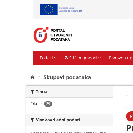
Preskoči
na
sadržaj
Skupovi podаtаkа
Tema
Okoliš
29
P
Visokovrijedni podaci
P