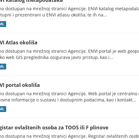
VI Katalog metapodataka
no dostupan na mrežnoj stranici Agencije. ENVI katalog metapodata
tupni i prezentirani u ENVI atlasu okoliša, te ih na...
ML
VI Atlas okoliša
no dostupan na mrežnoj stranici Agencije. ENVI portal je web geopor
ko web GIS preglednika osigurava javni pristup, kao i...
ML
VI portal okoliša
no dostupan na mrežnoj stranici Agencije. Web portal je centralno 
ovne informacije o sustavu i dostupnim podacima, kao i kontakt...
ML
gistar ovlaštenih osoba za TOOS ili F plinove
no dostupna na mrežnoj stranici Agencije. Registar ovlaštenih osob