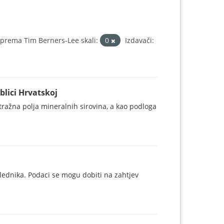
prema Tim Berners-Lee skali:
0
Izdavači:
blici Hrvatskoj
istražna polja mineralnih sirovina, a kao podloga
lednika. Podaci se mogu dobiti na zahtjev