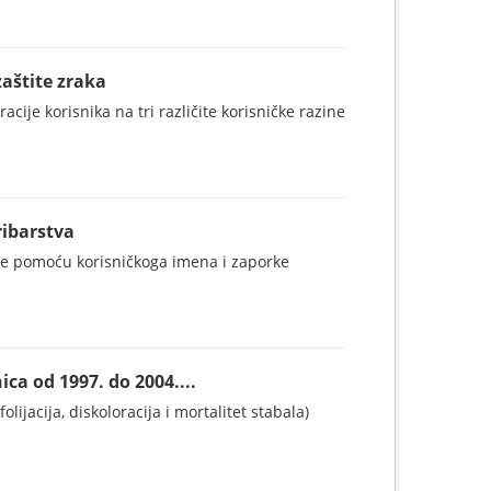
zaštite zraka
cije korisnika na tri različite korisničke razine
ribarstva
je pomoću korisničkoga imena i zaporke
ca od 1997. do 2004....
jacija, diskoloracija i mortalitet stabala)