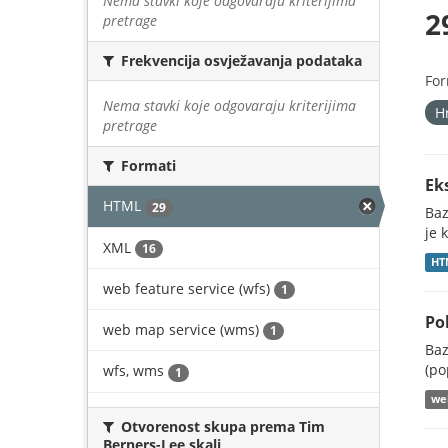
Nema stavki koje odgovaraju kriterijima
2
pretrage
Frekvencija osvježavanja podataka
For
Nema stavki koje odgovaraju kriterijima
H
pretrage
Formati
Ek
HTML
29
Baz
je 
XML
16
HT
web feature service (wfs)
1
Po
web map service (wms)
1
Baz
(po
wfs, wms
1
web
Otvorenost skupa prema Tim
Berners-Lee skali