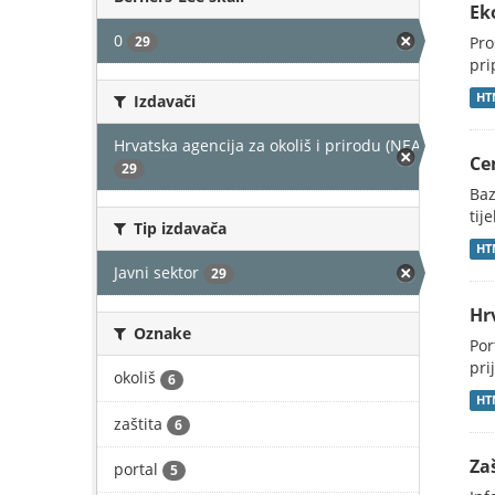
Ek
0
29
Pro
pri
HT
Izdavači
Hrvatska agencija za okoliš i prirodu (NEAKTIVAN)
Ce
29
Baz
tij
Tip izdavača
HT
Javni sektor
29
Hr
Oznake
Por
pri
okoliš
6
HT
zaštita
6
Za
portal
5