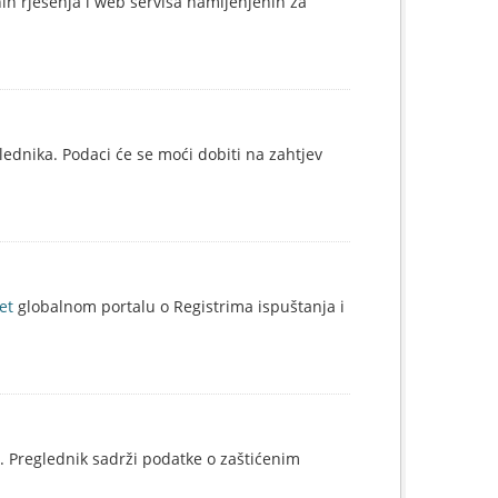
nih rješenja i web servisa namijenjenih za
lednika. Podaci će se moći dobiti na zahtjev
et
globalnom portalu o Registrima ispuštanja i
. Preglednik sadrži podatke o zaštićenim