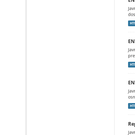
EN
Jav
dos
HT
EN
Jav
pre
HT
EN
Jav
osn
HT
Re
Jav