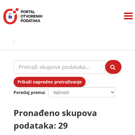
Preskoči
na
sadržaj
Skupovi podаtаkа
Prikaži napredno pretraživanje
Poredaj prema
Pronađeno skupova
podataka: 29