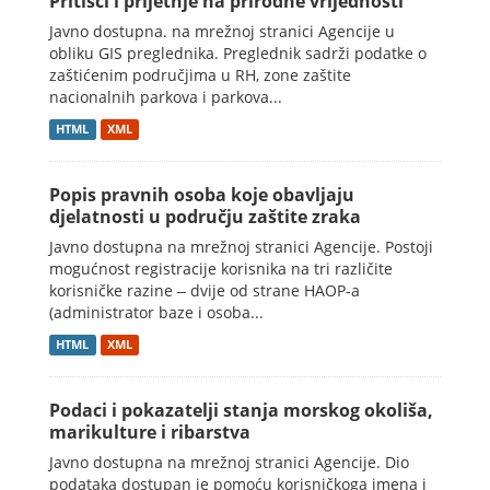
Pritisci i prijetnje na prirodne vrijednosti
Javno dostupna. na mrežnoj stranici Agencije u
obliku GIS preglednika. Preglednik sadrži podatke o
zaštićenim područjima u RH, zone zaštite
nacionalnih parkova i parkova...
HTML
XML
Popis pravnih osoba koje obavljaju
djelatnosti u području zaštite zraka
Javno dostupna na mrežnoj stranici Agencije. Postoji
mogućnost registracije korisnika na tri različite
korisničke razine ‒ dvije od strane HAOP-a
(administrator baze i osoba...
HTML
XML
Podaci i pokazatelji stanja morskog okoliša,
marikulture i ribarstva
Javno dostupna na mrežnoj stranici Agencije. Dio
podataka dostupan je pomoću korisničkoga imena i