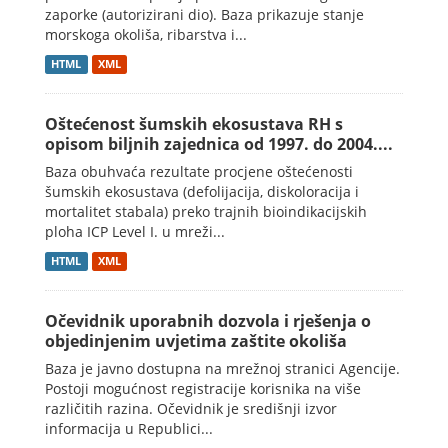
zaporke (autorizirani dio). Baza prikazuje stanje
morskoga okoliša, ribarstva i...
HTML
XML
Oštećenost šumskih ekosustava RH s
opisom biljnih zajednica od 1997. do 2004....
Baza obuhvaća rezultate procjene oštećenosti
šumskih ekosustava (defolijacija, diskoloracija i
mortalitet stabala) preko trajnih bioindikacijskih
ploha ICP Level I. u mreži...
HTML
XML
Očevidnik uporabnih dozvola i rješenja o
objedinjenim uvjetima zaštite okoliša
Baza je javno dostupna na mrežnoj stranici Agencije.
Postoji mogućnost registracije korisnika na više
različitih razina. Očevidnik je središnji izvor
informacija u Republici...