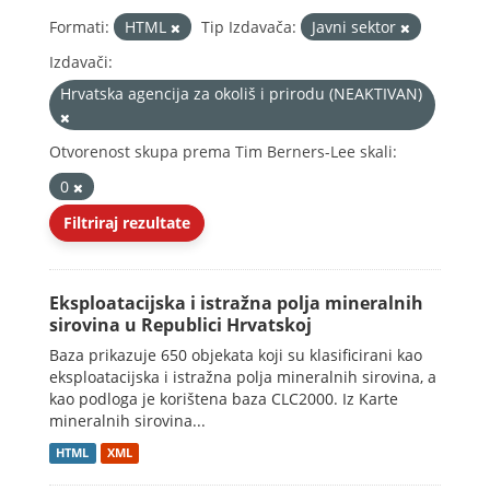
Formati:
HTML
Tip Izdavača:
Javni sektor
Izdavači:
Hrvatska agencija za okoliš i prirodu (NEAKTIVAN)
Otvorenost skupa prema Tim Berners-Lee skali:
0
Filtriraj rezultate
Eksploatacijska i istražna polja mineralnih
sirovina u Republici Hrvatskoj
Baza prikazuje 650 objekata koji su klasificirani kao
eksploatacijska i istražna polja mineralnih sirovina, a
kao podloga je korištena baza CLC2000. Iz Karte
mineralnih sirovina...
HTML
XML