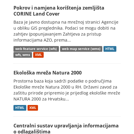
Pokrov i namjena korištenja zemljišta
CORINE Land Cover
Baza je javno dostupna na mrežnoj stranici Agencije
u obliku GIS preglednika. Podaci se mogu dobiti na
zahtjev (popunjavanjem Zahtjeva za pristup
informacijama AZO, prema...
web feature service (wfs)
web map service (wms)
HTML
wfs, wms
XML
Ekološka mreža Natura 2000
Prostorna baza koja sadrži podatke o područjima
Ekološke mreže Natura 2000 u RH. Državni zavod za
zaštitu prirode pripremio je prijedlog ekološke mreže
NATURA 2000 za Hrvatsku...
HTML
XML
Centralni sustav upravljanja informacijama
o odlagalištima