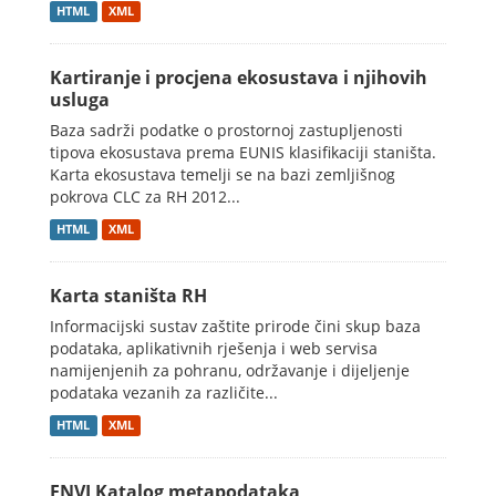
HTML
XML
Kartiranje i procjena ekosustava i njihovih
usluga
Baza sadrži podatke o prostornoj zastupljenosti
tipova ekosustava prema EUNIS klasifikaciji staništa.
Karta ekosustava temelji se na bazi zemljišnog
pokrova CLC za RH 2012...
HTML
XML
Karta staništa RH
Informacijski sustav zaštite prirode čini skup baza
podataka, aplikativnih rješenja i web servisa
namijenjenih za pohranu, održavanje i dijeljenje
podataka vezanih za različite...
HTML
XML
ENVI Katalog metapodataka