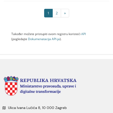
1
2
»
Također možete pristupiti ovom registru koristeći
API
(pogledajte
Dokumenаtаcijа API-jа
).