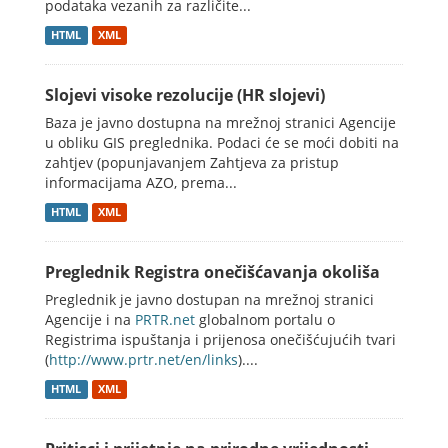
podataka vezanih za različite...
HTML
XML
Slojevi visoke rezolucije (HR slojevi)
Baza je javno dostupna na mrežnoj stranici Agencije
u obliku GIS preglednika. Podaci će se moći dobiti na
zahtjev (popunjavanjem Zahtjeva za pristup
informacijama AZO, prema...
HTML
XML
Preglednik Registra onečišćavanja okoliša
Preglednik je javno dostupan na mrežnoj stranici
Agencije i na
PRTR.net
globalnom portalu o
Registrima ispuštanja i prijenosa onečišćujućih tvari
(
http://www.prtr.net/en/links
)....
HTML
XML