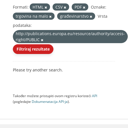
Formati:
HTML
CSV
PDF
Oznake:
trgovina na malo
građevinarstvo
Vrsta
podataka:
http://publications.europa.eu/resource/authority/access-
right/PUBLIC
Filtriraj rezultate
Please try another search.
Također možete pristupiti ovom registru koristeći
API
(pogledajte
Dokumenаtаcijа API-jа
).