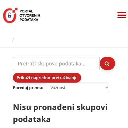
Preskoči
na
sadržaj
Skupovi podаtаkа
Prikaži napredno pretraživanje
Poredaj prema
Nisu pronađeni skupovi
podataka