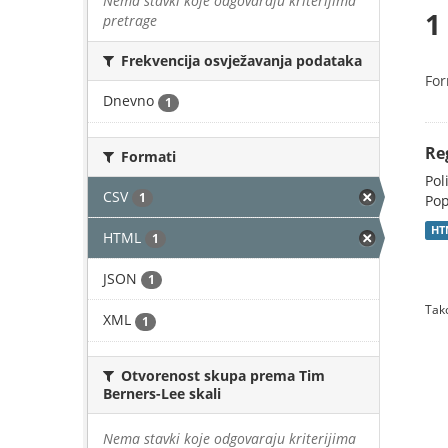
Nema stavki koje odgovaraju kriterijima
1
pretrage
Frekvencija osvježavanja podataka
For
Dnevno
1
Re
Formati
Pol
CSV
1
Pop
HT
HTML
1
JSON
1
Tako
XML
1
Otvorenost skupa prema Tim
Berners-Lee skali
Nema stavki koje odgovaraju kriterijima