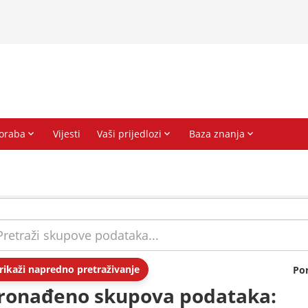
rikaži napredno pretraživanje
Po
ronađeno skupova podataka: