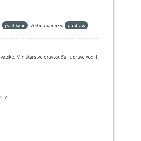
:
politika
Vrsta podataka:
public
rvatske. Ministarstvo pravosuđa i uprave vodi i
I-jа
).