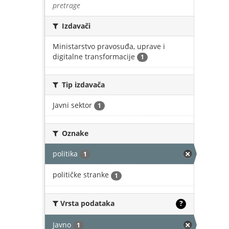
pretrage
Izdavači
Ministarstvo pravosuđa, uprave i
digitalne transformacije
1
Tip izdavača
Javni sektor
1
Oznake
politika
1
političke stranke
1
Vrsta podataka
?
Javno
1