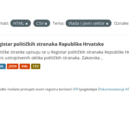
mati:
HTML
CSV
Tema:
Vlada i javni sektor
Oznake
gistar političkih stranaka Republike Hrvatske
itičke stranke upisuju se u Registar političkih stranaka Republike H
is ustrojstvenih oblika političkih stranaka. Zakonska...
ML
JSON
XML
CSV
đer možete pristupiti ovom registru koristeći
API
(pogledajte
Dokumenаtаcijа AP