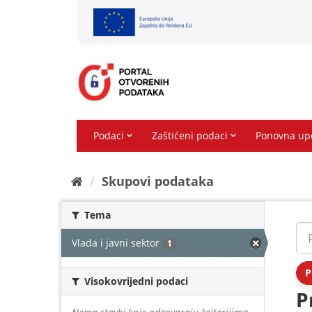
Preskoči
na
sadržaj
Skupovi podаtаkа
Tema
Vlada i javni sektor
1
P
Visokovrijedni podaci
P