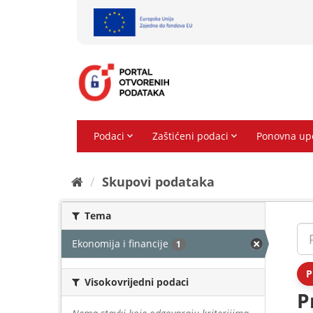
Preskoči
na
sadržaj
Skupovi podаtаkа
Tema
Ekonomija i financije
1
P
Visokovrijedni podaci
P