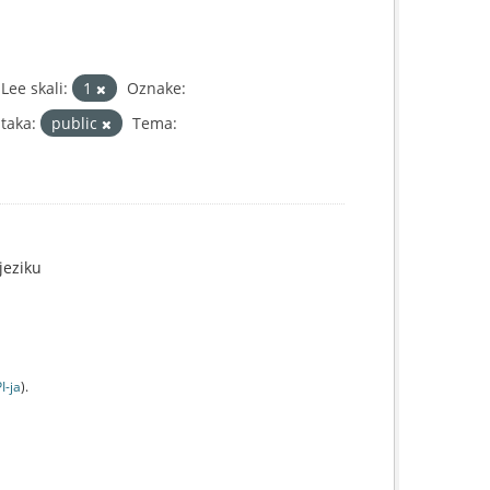
ee skali:
1
Oznake:
taka:
public
Tema:
jeziku
I-jа
).