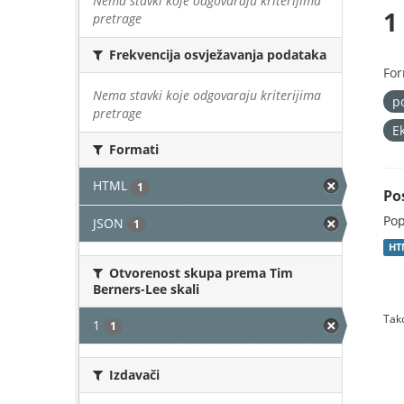
Nema stavki koje odgovaraju kriterijima
1
pretrage
Frekvencija osvježavanja podataka
For
Nema stavki koje odgovaraju kriterijima
p
pretrage
E
Formati
HTML
1
Po
Pop
JSON
1
HT
Otvorenost skupa prema Tim
Berners-Lee skali
Tako
1
1
Izdavači