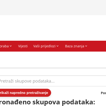
rikaži napredno pretraživanje
Po
ronađeno skupova podataka: