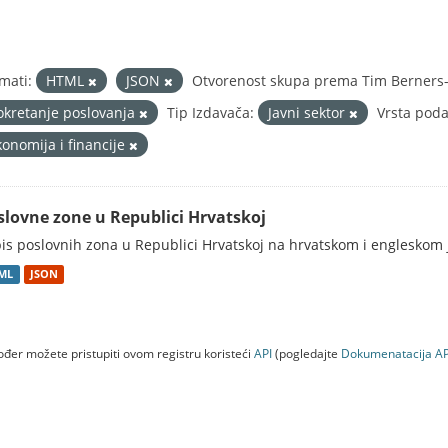
mati:
HTML
JSON
Otvorenost skupa prema Tim Berners-L
okretanje poslovanja
Tip Izdavača:
Javni sektor
Vrsta poda
konomija i financije
slovne zone u Republici Hrvatskoj
is poslovnih zona u Republici Hrvatskoj na hrvatskom i engleskom 
ML
JSON
đer možete pristupiti ovom registru koristeći
API
(pogledajte
Dokumenаtаcijа AP