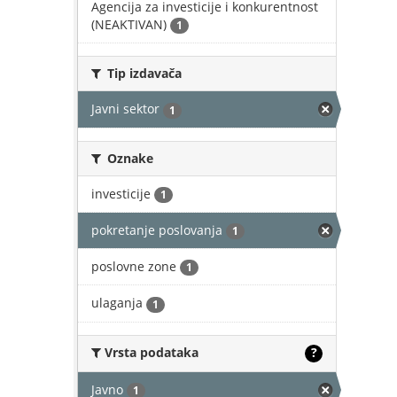
Agencija za investicije i konkurentnost
(NEAKTIVAN)
1
Tip izdavača
Javni sektor
1
Oznake
investicije
1
pokretanje poslovanja
1
poslovne zone
1
ulaganja
1
Vrsta podataka
?
Javno
1