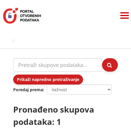
Preskoči
na
sadržaj
Skupovi podаtаkа
Prikaži napredno pretraživanje
Poredaj prema
Pronađeno skupova
podataka: 1