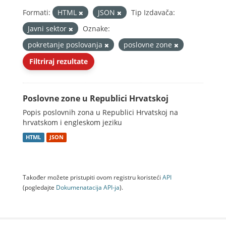
Formati:
HTML
JSON
Tip Izdavača:
Javni sektor
Oznake:
pokretanje poslovanja
poslovne zone
Filtriraj rezultate
Poslovne zone u Republici Hrvatskoj
Popis poslovnih zona u Republici Hrvatskoj na
hrvatskom i engleskom jeziku
HTML
JSON
Također možete pristupiti ovom registru koristeći
API
(pogledajte
Dokumenаtаcijа API-jа
).