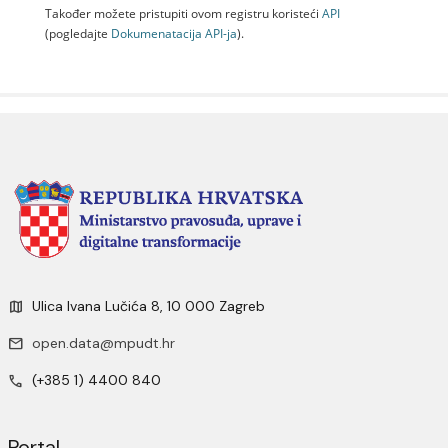
Također možete pristupiti ovom registru koristeći
API
(pogledajte
Dokumenаtаcijа API-jа
).