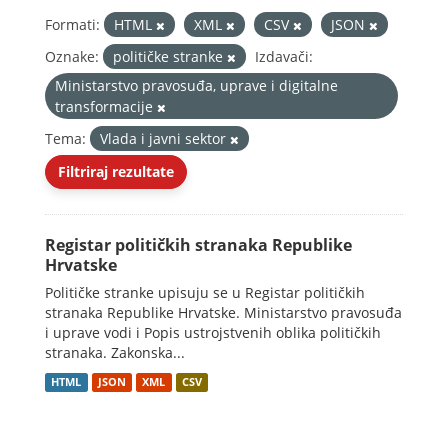
Formati:
HTML
XML
CSV
JSON
Oznake:
političke stranke
Izdavači:
Ministarstvo pravosuđa, uprave i digitalne
transformacije
Tema:
Vlada i javni sektor
Filtriraj rezultate
Registar političkih stranaka Republike
Hrvatske
Političke stranke upisuju se u Registar političkih
stranaka Republike Hrvatske. Ministarstvo pravosuđa
i uprave vodi i Popis ustrojstvenih oblika političkih
stranaka. Zakonska...
HTML
JSON
XML
CSV