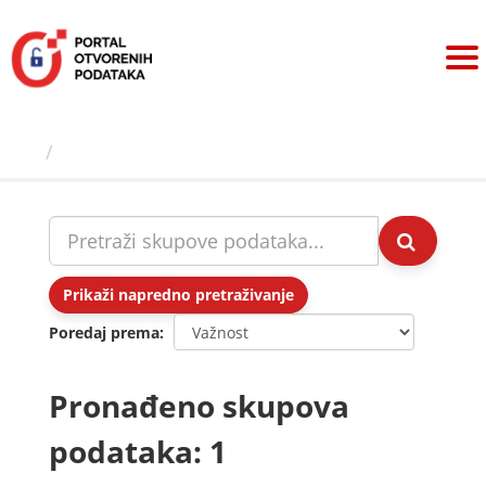
Preskoči
na
sadržaj
Skupovi podаtаkа
Prikaži napredno pretraživanje
Poredaj prema
Pronađeno skupova
podataka: 1