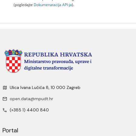
(pogledajte
Dokumenаtаcijа API-jа
).