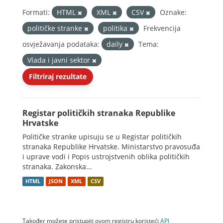
Formati:
HTML
XML
CSV
Oznake:
političke stranke
politika
Frekvencija
osvježavanja podataka:
daily
Tema:
Vlada i javni sektor
Filtriraj rezultate
Registar političkih stranaka Republike
Hrvatske
Političke stranke upisuju se u Registar političkih
stranaka Republike Hrvatske. Ministarstvo pravosuđa
i uprave vodi i Popis ustrojstvenih oblika političkih
stranaka. Zakonska...
HTML
JSON
XML
CSV
Također možete pristupiti ovom registru koristeći
API