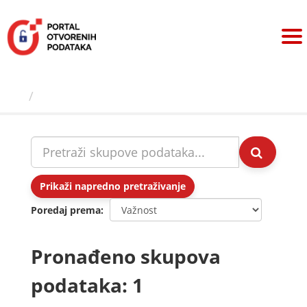
Preskoči
na
sadržaj
Skupovi podаtаkа
Prikaži napredno pretraživanje
Poredaj prema
Pronađeno skupova
podataka: 1