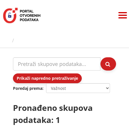
Preskoči
na
sadržaj
Skupovi podаtаkа
Prikaži napredno pretraživanje
Poredaj prema
Pronađeno skupova
podataka: 1