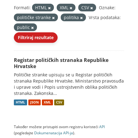
Formati:
HTML
XML
CSV
Oznake:
političke stranke
politika
Vrsta podataka:
public
Filtriraj rezultate
Registar političkih stranaka Republike
Hrvatske
Političke stranke upisuju se u Registar političkih
stranaka Republike Hrvatske. Ministarstvo pravosuđa
i uprave vodi i Popis ustrojstvenih oblika političkih
stranaka. Zakonska...
HTML
JSON
XML
CSV
Također možete pristupiti ovom registru koristeći
API
(pogledajte
Dokumenаtаcijа API-jа
).