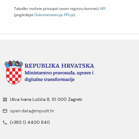
Također možete pristupiti ovom registru koristeći
API
(pogledajte
Dokumenаtаcijа API-jа
).