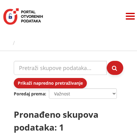
Preskoči
na
sadržaj
Skupovi podаtаkа
Prikaži napredno pretraživanje
Poredaj prema
Pronađeno skupova
podataka: 1