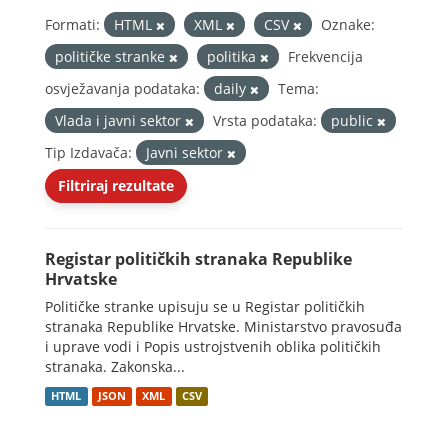
Formati:
HTML
XML
CSV
Oznake:
političke stranke
politika
Frekvencija
osvježavanja podataka:
daily
Tema:
Vlada i javni sektor
Vrsta podataka:
public
Tip Izdavača:
Javni sektor
Filtriraj rezultate
Registar političkih stranaka Republike
Hrvatske
Političke stranke upisuju se u Registar političkih
stranaka Republike Hrvatske. Ministarstvo pravosuđa
i uprave vodi i Popis ustrojstvenih oblika političkih
stranaka. Zakonska...
HTML
JSON
XML
CSV