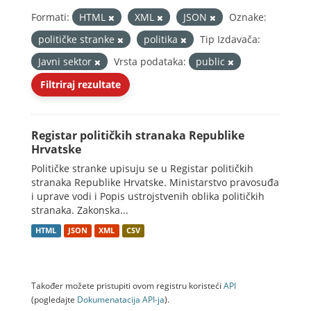
Formati:
HTML
XML
JSON
Oznake:
političke stranke
politika
Tip Izdavača:
Javni sektor
Vrsta podataka:
public
Filtriraj rezultate
Registar političkih stranaka Republike
Hrvatske
Političke stranke upisuju se u Registar političkih
stranaka Republike Hrvatske. Ministarstvo pravosuđa
i uprave vodi i Popis ustrojstvenih oblika političkih
stranaka. Zakonska...
HTML
JSON
XML
CSV
Također možete pristupiti ovom registru koristeći
API
(pogledajte
Dokumenаtаcijа API-jа
).