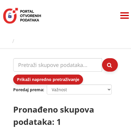
Preskoči
na
sadržaj
Skupovi podаtаkа
Prikaži napredno pretraživanje
Poredaj prema
Pronađeno skupova
podataka: 1