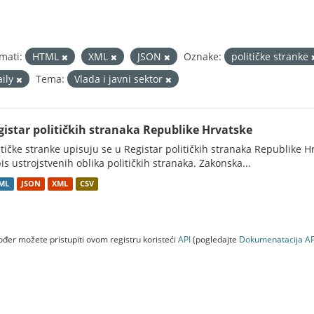
mati:
HTML
XML
JSON
Oznake:
političke stranke
aily
Tema:
Vlada i javni sektor
gistar političkih stranaka Republike Hrvatske
itičke stranke upisuju se u Registar političkih stranaka Republike H
is ustrojstvenih oblika političkih stranaka. Zakonska...
ML
JSON
XML
CSV
đer možete pristupiti ovom registru koristeći
API
(pogledajte
Dokumenаtаcijа AP