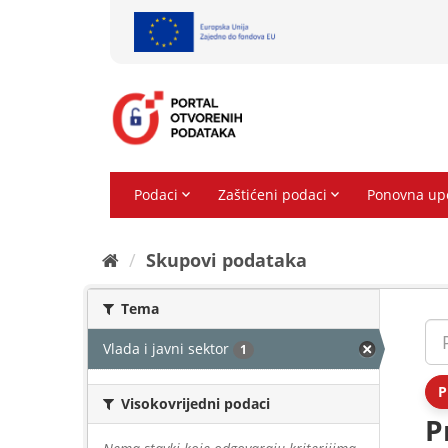
Preskoči
na
sadržaj
Skupovi podаtаkа
Tema
Vlada i javni sektor
1
P
Visokovrijedni podaci
P