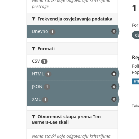
Nema stavki koje odgovaraju kriterijima
1
pretrage
Frekvencija osvježavanja podataka
For
Dnevno
1
d
Formati
Re
CSV
1
Pol
Pop
HTML
1
HT
JSON
1
XML
1
Tako
Otvorenost skupa prema Tim
Berners-Lee skali
Nema stavki koje odgovaraju kriterijima