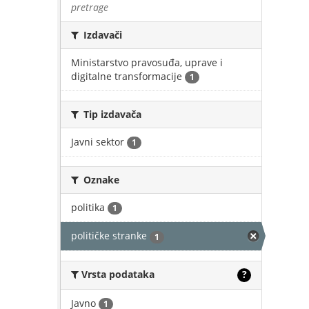
pretrage
Izdavači
Ministarstvo pravosuđa, uprave i
digitalne transformacije
1
Tip izdavača
Javni sektor
1
Oznake
politika
1
političke stranke
1
Vrsta podataka
?
Javno
1