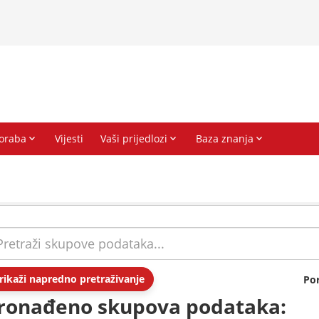
rikaži napredno pretraživanje
Po
ronađeno skupova podataka: