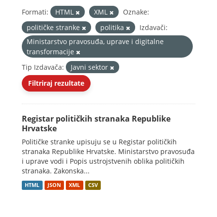
Formati:
HTML
XML
Oznake:
političke stranke
politika
Izdavači:
Ministarstvo pravosuđa, uprave i digitalne
transformacije
Tip Izdavača:
Javni sektor
Filtriraj rezultate
Registar političkih stranaka Republike
Hrvatske
Političke stranke upisuju se u Registar političkih
stranaka Republike Hrvatske. Ministarstvo pravosuđa
i uprave vodi i Popis ustrojstvenih oblika političkih
stranaka. Zakonska...
HTML
JSON
XML
CSV