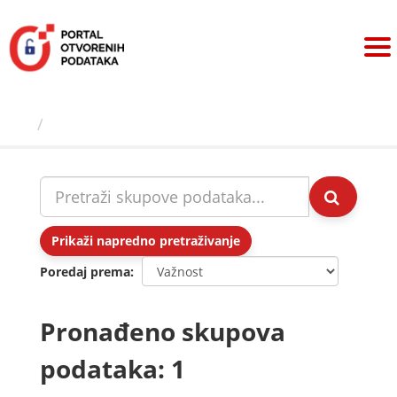
Preskoči
na
sadržaj
Skupovi podаtаkа
Prikaži napredno pretraživanje
Poredaj prema
Pronađeno skupova
podataka: 1