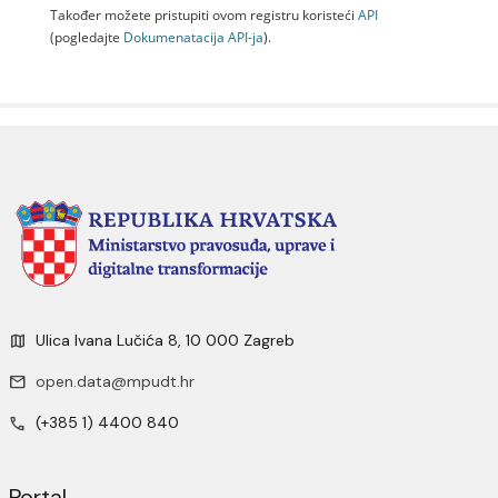
Također možete pristupiti ovom registru koristeći
API
(pogledajte
Dokumenаtаcijа API-jа
).