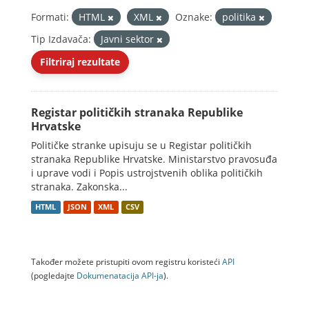
Formati:
HTML
XML
Oznake:
politika
Tip Izdavača:
Javni sektor
Filtriraj rezultate
Registar političkih stranaka Republike
Hrvatske
Političke stranke upisuju se u Registar političkih
stranaka Republike Hrvatske. Ministarstvo pravosuđa
i uprave vodi i Popis ustrojstvenih oblika političkih
stranaka. Zakonska...
HTML
JSON
XML
CSV
Također možete pristupiti ovom registru koristeći
API
(pogledajte
Dokumenаtаcijа API-jа
).