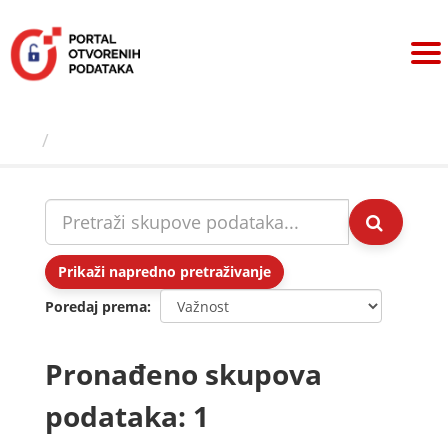
Preskoči
na
sadržaj
Skupovi podаtаkа
Prikaži napredno pretraživanje
Poredaj prema
Pronađeno skupova
podataka: 1