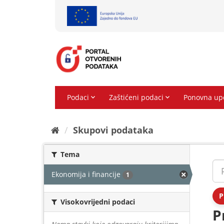
Preskoči
na
sadržaj
Skupovi podаtаkа
Tema
Ekonomija i financije
1
P
Visokovrijedni podaci
P