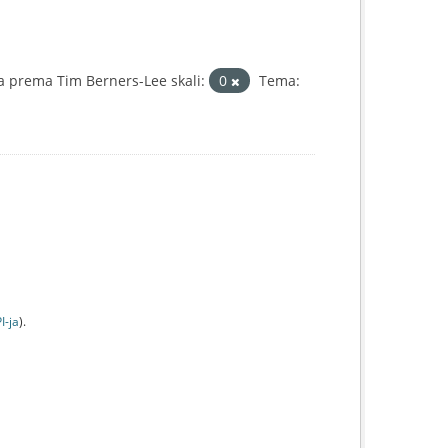
a prema Tim Berners-Lee skali:
0
Tema:
I-jа
).