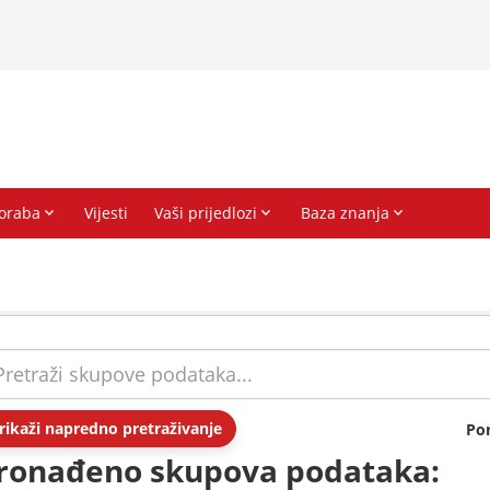
rikaži napredno pretraživanje
Po
ronađeno skupova podataka: