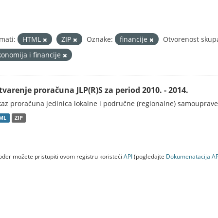
mati:
HTML
ZIP
Oznake:
financije
Otvorenost skup
konomija i financije
tvarenje proračuna JLP(R)S za period 2010. - 2014.
kaz proračuna jedinica lokalne i područne (regionalne) samouprave
ML
ZIP
đer možete pristupiti ovom registru koristeći
API
(pogledajte
Dokumenаtаcijа AP