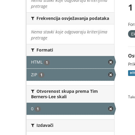
Nema stavki koje odgovaraju kriterijima
1
pretrage
Frekvencija osvježavanja podataka
For
Nema stavki koje odgovaraju kriterijima
E
pretrage
Formati
Os
HTML
1
Pri
HT
ZIP
1
Otvorenost skupa prema Tim
Berners-Lee skali
Tako
0
1
Izdavači