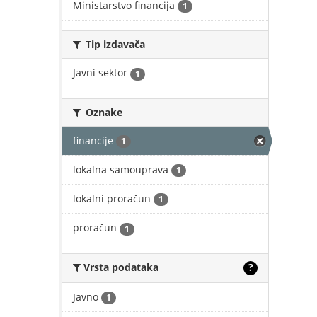
Ministarstvo financija
1
Tip izdavača
Javni sektor
1
Oznake
financije
1
lokalna samouprava
1
lokalni proračun
1
proračun
1
Vrsta podataka
?
Javno
1