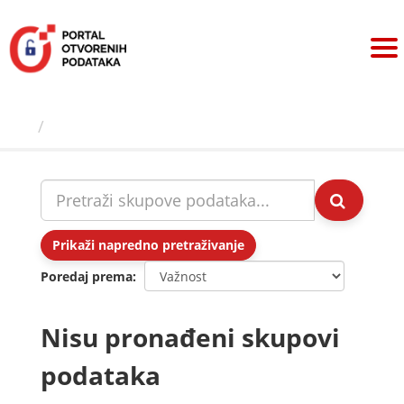
Preskoči
na
sadržaj
Skupovi podаtаkа
Prikaži napredno pretraživanje
Poredaj prema
Nisu pronađeni skupovi
podataka