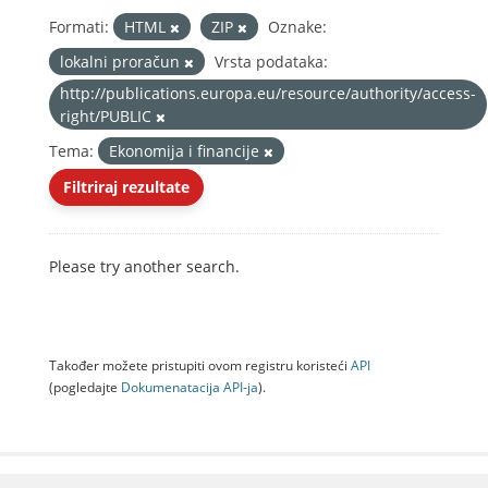
Formati:
HTML
ZIP
Oznake:
lokalni proračun
Vrsta podataka:
http://publications.europa.eu/resource/authority/access-
right/PUBLIC
Tema:
Ekonomija i financije
Filtriraj rezultate
Please try another search.
Također možete pristupiti ovom registru koristeći
API
(pogledajte
Dokumenаtаcijа API-jа
).