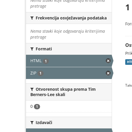
Nema stavki koje odgovaraju kriterijima
1
pretrage
Frekvencija osvježavanja podataka
For
Nema stavki koje odgovaraju kriterijima
pretrage
Os
Formati
Pri
HTML
1
HT
ZIP
1
Tako
Otvorenost skupa prema Tim
Berners-Lee skali
0
1
Izdavači