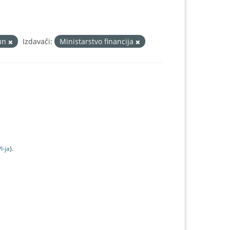
un
Izdavači:
Ministarstvo financija
I-jа
).