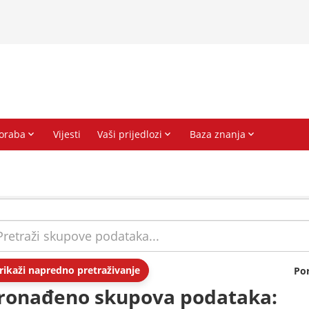
rikaži napredno pretraživanje
Po
ronađeno skupova podataka: