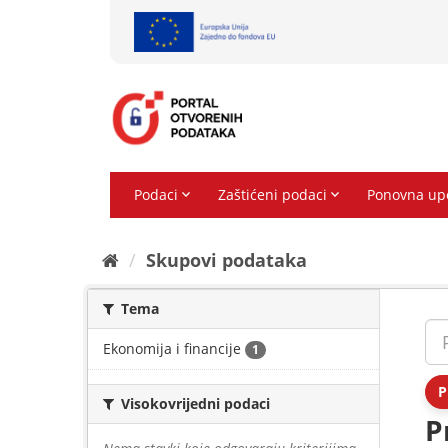
Preskoči
na
sadržaj
Skupovi podаtаkа
Tema
Ekonomija i financije
1
P
Visokovrijedni podaci
P