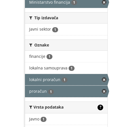
Ministarstvo financija
1
Tip izdavača
Javni sektor
1
Oznake
financije
1
lokalna samouprava
1
lokalni proračun
1
proračun
1
Vrsta podataka
?
Javno
1