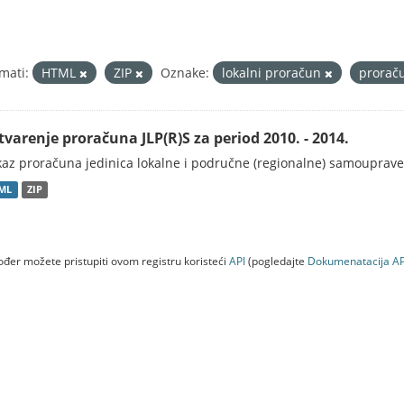
mati:
HTML
ZIP
Oznake:
lokalni proračun
prorač
tvarenje proračuna JLP(R)S za period 2010. - 2014.
kaz proračuna jedinica lokalne i područne (regionalne) samouprave
ML
ZIP
đer možete pristupiti ovom registru koristeći
API
(pogledajte
Dokumenаtаcijа AP