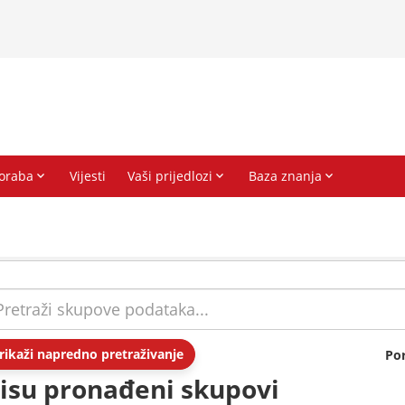
rikaži napredno pretraživanje
Po
isu pronađeni skupovi