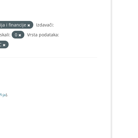
ja i financije
Izdavači:
kali:
0
Vrsta podataka:
IC
I-jа
).