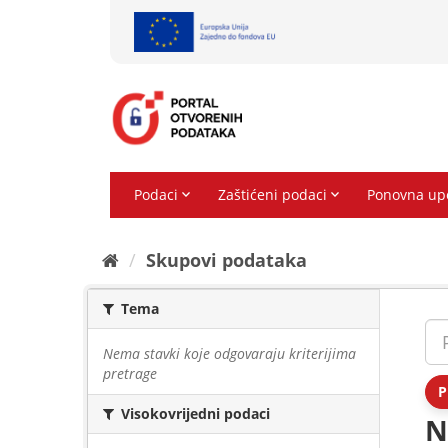
Preskoči
na
sadržaj
Skupovi podаtаkа
Tema
Nema stavki koje odgovaraju kriterijima
pretrage
P
Visokovrijedni podaci
N