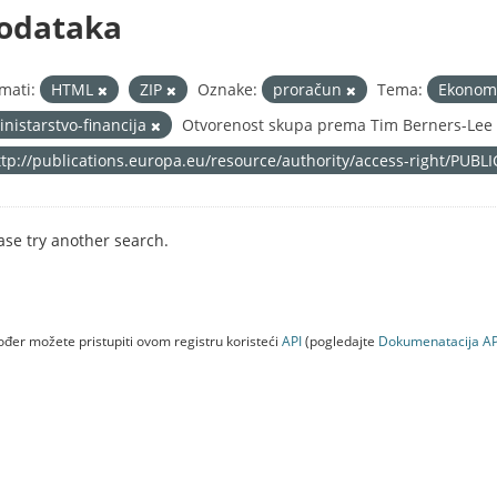
odataka
mati:
HTML
ZIP
Oznake:
proračun
Tema:
Ekonomi
inistarstvo-financija
Otvorenost skupa prema Tim Berners-Lee s
ttp://publications.europa.eu/resource/authority/access-right/PUBL
ase try another search.
đer možete pristupiti ovom registru koristeći
API
(pogledajte
Dokumenаtаcijа AP