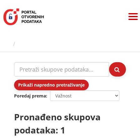
Preskoči
na
sadržaj
Skupovi podаtаkа
Prikaži napredno pretraživanje
Poredaj prema
Pronađeno skupova
podataka: 1