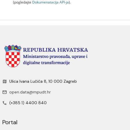
(pogledajte
Dokumenаtаcijа API-jа
).