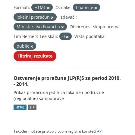
Formati:
HTML
Oznake:
financije
lokalni proračun
Izdavači:
Ministarstvo financija
Otvorenost skupa prema
Tim Berners-Lee skali:
0
Vrsta podataka:
public
Filtriraj rezultate
Ostvarenje proračuna JLP(R)S za period 2010.
- 2014.
Prikaz proračuna jedinica lokalne i područne
(regionalne) samouprave
HTML
ZIP
Također možete pristupiti ovom registru koristeći
API