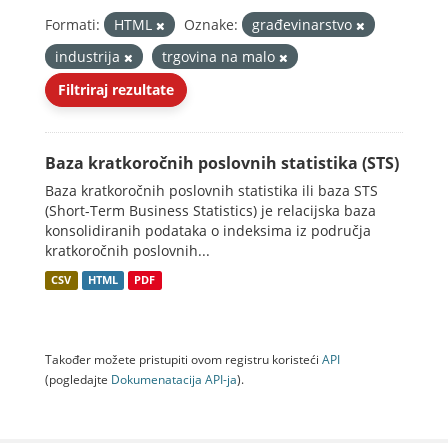
Formati:
HTML
Oznake:
građevinarstvo
industrija
trgovina na malo
Filtriraj rezultate
Baza kratkoročnih poslovnih statistika (STS)
Baza kratkoročnih poslovnih statistika ili baza STS
(Short-Term Business Statistics) je relacijska baza
konsolidiranih podataka o indeksima iz područja
kratkoročnih poslovnih...
CSV
HTML
PDF
Također možete pristupiti ovom registru koristeći
API
(pogledajte
Dokumenаtаcijа API-jа
).