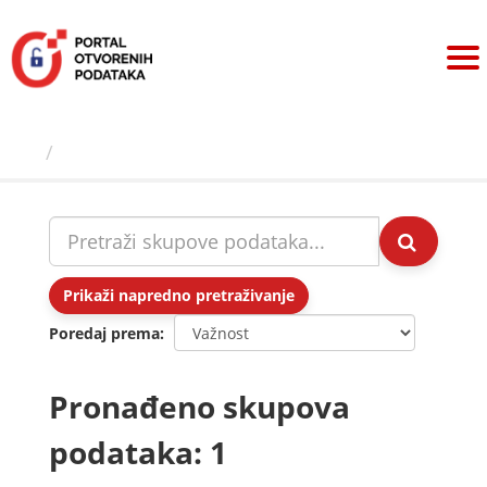
Preskoči
na
sadržaj
Skupovi podаtаkа
Prikaži napredno pretraživanje
Poredaj prema
Pronađeno skupova
podataka: 1