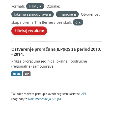
Formati:
HTML
Oznake:
lokalna samouprava
financije
Otvorenost
skupa prema Tim Berners-Lee skali:
0
Filtriraj rezultate
Ostvarenje proračuna JLP(R)S za period 2010.
- 2014.
Prikaz proračuna jedinica lokalne i područne
(regionalne) samouprave
HTML
ZIP
Također možete pristupiti ovom registru koristeći
API
(pogledajte
Dokumenаtаcijа API-jа
).