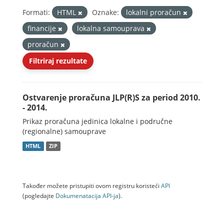
Formati:
HTML
Oznake:
lokalni proračun
financije
lokalna samouprava
proračun
Filtriraj rezultate
Ostvarenje proračuna JLP(R)S za period 2010.
- 2014.
Prikaz proračuna jedinica lokalne i područne
(regionalne) samouprave
HTML
ZIP
Također možete pristupiti ovom registru koristeći
API
(pogledajte
Dokumenаtаcijа API-jа
).