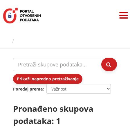
Preskoči
na
sadržaj
Skupovi podаtаkа
Prikaži napredno pretraživanje
Poredaj prema
Pronađeno skupova
podataka: 1