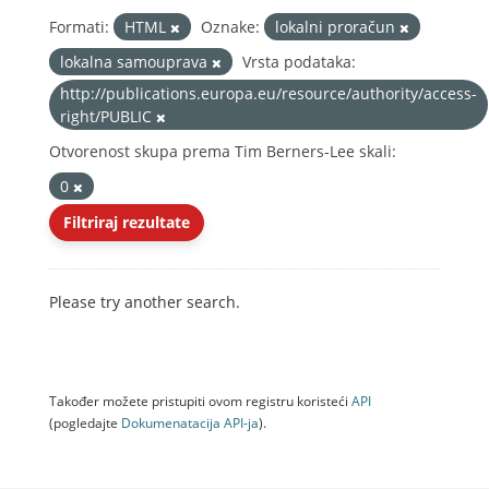
Formati:
HTML
Oznake:
lokalni proračun
lokalna samouprava
Vrsta podataka:
http://publications.europa.eu/resource/authority/access-
right/PUBLIC
Otvorenost skupa prema Tim Berners-Lee skali:
0
Filtriraj rezultate
Please try another search.
Također možete pristupiti ovom registru koristeći
API
(pogledajte
Dokumenаtаcijа API-jа
).