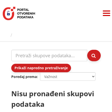
Preskoči
na
sadržaj
Skupovi podаtаkа
Prikaži napredno pretraživanje
Poredaj prema
Nisu pronađeni skupovi
podataka