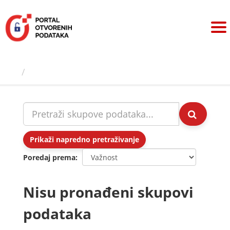
Preskoči
na
sadržaj
Skupovi podаtаkа
Prikaži napredno pretraživanje
Poredaj prema
Nisu pronađeni skupovi
podataka