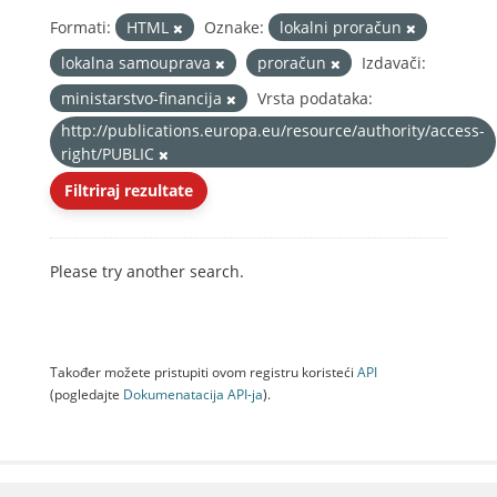
Formati:
HTML
Oznake:
lokalni proračun
lokalna samouprava
proračun
Izdavači:
ministarstvo-financija
Vrsta podataka:
http://publications.europa.eu/resource/authority/access-
right/PUBLIC
Filtriraj rezultate
Please try another search.
Također možete pristupiti ovom registru koristeći
API
(pogledajte
Dokumenаtаcijа API-jа
).