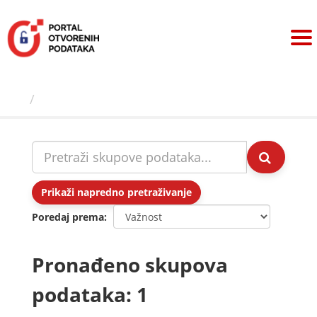
Preskoči
na
sadržaj
Skupovi podаtаkа
Prikaži napredno pretraživanje
Poredaj prema
Pronađeno skupova
podataka: 1