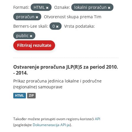
Formati:
HTML
Oznake:
lokalni proračun
proračun
Otvorenost skupa prema Tim
Berners-Lee skali:
0
Vrsta podataka:
public
Filtriraj rezultate
Ostvarenje proračuna JLP(R)S za period 2010.
- 2014.
Prikaz proračuna jedinica lokalne i područne
(regionalne) samouprave
HTML
ZIP
Također možete pristupiti ovom registru koristeći
API
(pogledajte
Dokumenаtаcijа API-jа
).