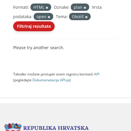
Formati:
HTML
Oznake:
plan
Vrsta
podataka:
open
Tema:
Okoliš
Filtriraj rezultate
Please try another search.
Također možete pristupiti ovom registru koristeći
API
(pogledajte
Dokumenаtаcijа API-jа
).