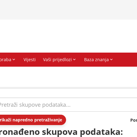
rikaži napredno pretraživanje
Po
ronađeno skupova podataka: