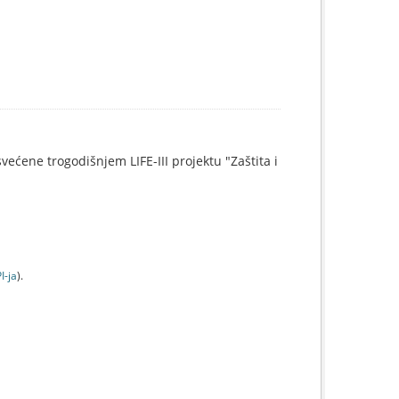
svećene trogodišnjem LIFE-III projektu "Zaštita i
I-jа
).