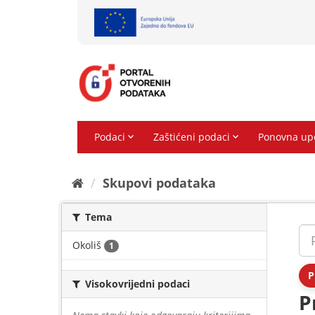
Preskoči
na
sadržaj
Skupovi podаtаkа
Tema
Okoliš
1
P
Visokovrijedni podaci
P