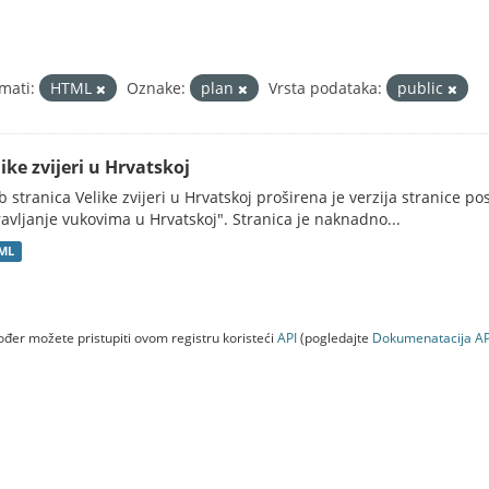
mati:
HTML
Oznake:
plan
Vrsta podataka:
public
ike zvijeri u Hrvatskoj
 stranica Velike zvijeri u Hrvatskoj proširena je verzija stranice po
avljanje vukovima u Hrvatskoj". Stranica je naknadno...
ML
đer možete pristupiti ovom registru koristeći
API
(pogledajte
Dokumenаtаcijа AP