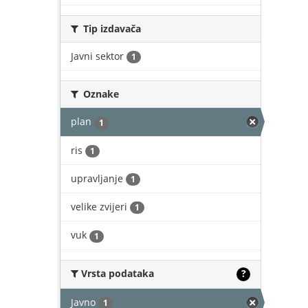
Tip izdavača
Javni sektor
1
Oznake
plan
1
ris
1
upravljanje
1
velike zvijeri
1
vuk
1
Vrsta podataka
?
Javno
1