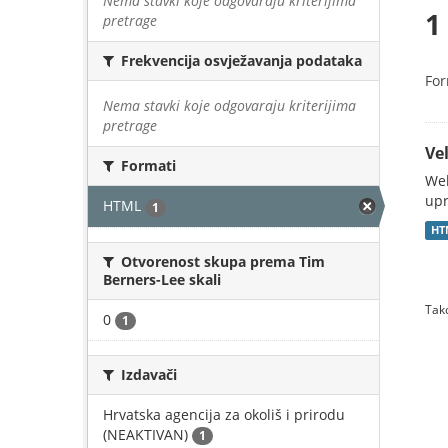
Nema stavki koje odgovaraju kriterijima
1
pretrage
Frekvencija osvježavanja podataka
For
Nema stavki koje odgovaraju kriterijima
pretrage
Vel
Formati
Web
upr
HTML
1
HT
Otvorenost skupa prema Tim
Berners-Lee skali
Tako
0
1
Izdavači
Hrvatska agencija za okoliš i prirodu
(NEAKTIVAN)
1