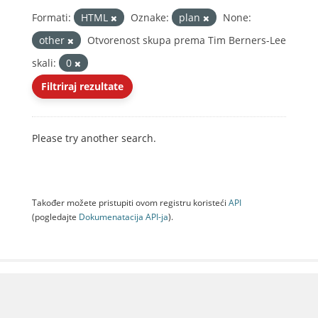
Formati:
HTML
Oznake:
plan
None:
other
Otvorenost skupa prema Tim Berners-Lee
skali:
0
Filtriraj rezultate
Please try another search.
Također možete pristupiti ovom registru koristeći
API
(pogledajte
Dokumenаtаcijа API-jа
).