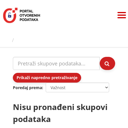
Preskoči
na
sadržaj
Skupovi podаtаkа
Prikaži napredno pretraživanje
Poredaj prema
Nisu pronađeni skupovi
podataka