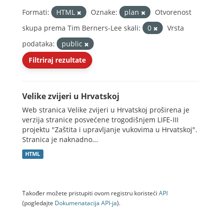
Formati:
HTML
Oznake:
plan
Otvorenost
skupa prema Tim Berners-Lee skali:
0
Vrsta
podataka:
public
Filtriraj rezultate
Velike zvijeri u Hrvatskoj
Web stranica Velike zvijeri u Hrvatskoj proširena je
verzija stranice posvećene trogodišnjem LIFE-III
projektu "Zaštita i upravljanje vukovima u Hrvatskoj".
Stranica je naknadno...
HTML
Također možete pristupiti ovom registru koristeći
API
(pogledajte
Dokumenаtаcijа API-jа
).