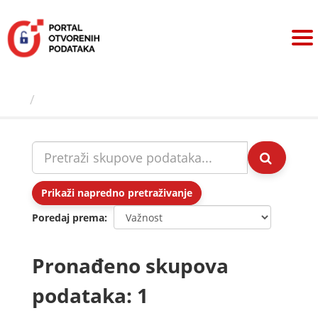
Preskoči
na
sadržaj
Skupovi podаtаkа
Prikaži napredno pretraživanje
Poredaj prema
Pronađeno skupova
podataka: 1