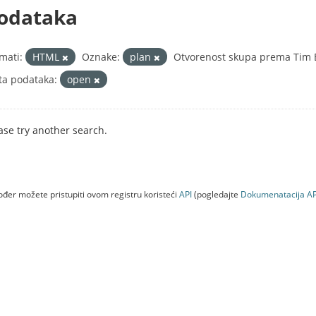
odataka
mati:
HTML
Oznake:
plan
Otvorenost skupa prema Tim B
ta podataka:
open
ase try another search.
đer možete pristupiti ovom registru koristeći
API
(pogledajte
Dokumenаtаcijа AP