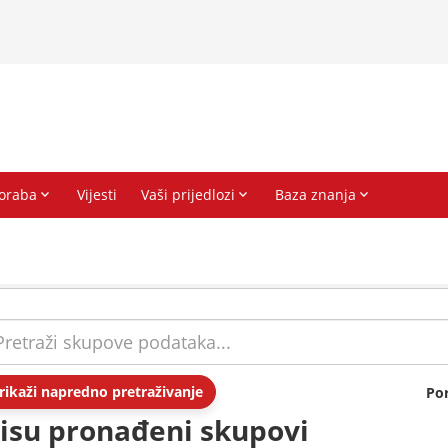
rikaži napredno pretraživanje
Po
isu pronađeni skupovi