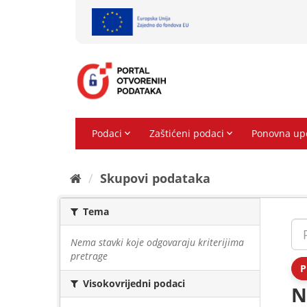
Preskoči
na
sadržaj
Skupovi podаtаkа
Tema
Nema stavki koje odgovaraju kriterijima
pretrage
P
Visokovrijedni podaci
N