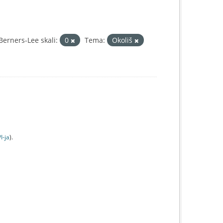
erners-Lee skali:
0
Tema:
Okoliš
I-jа
).